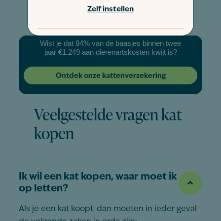
Zelf instellen
Blauwe Rus
Perzische kat
Wist je dat 84% van de baasjes binnen twee
jaar €1.249 aan dierenartskosten kwijt is?
Ontdek onze kattenverzekering
Veelgestelde vragen kat
kopen
Ik wil een kat kopen, waar moet ik
op letten?
Als je een kat koopt, dan moeten in ieder geval