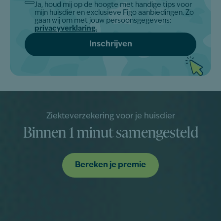
Ja, houd mij op de hoogte met handige tips voor
Akkoord
mijn huisdier en exclusieve Figo aanbiedingen. Zo
*
gaan wij om met jouw persoonsgegevens:
privacyverklaring.
Ziekteverzekering voor je huisdier
Binnen 1 minut samengesteld
Bereken je premie