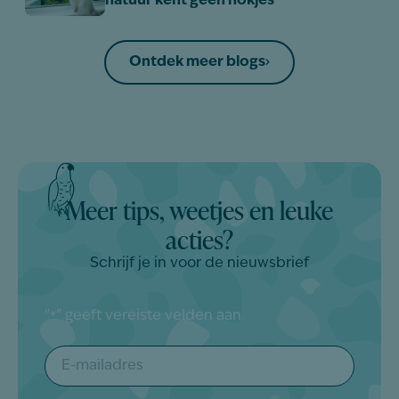
natuur kent geen hokjes
Ontdek meer blogs
Meer tips, weetjes en leuke
acties?
Schrijf je in voor de nieuwsbrief
"
" geeft vereiste velden aan
*
E-
mailadres
*