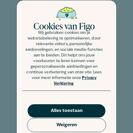
bij raskatten is het risico op aangeboren
aandoeningen zelfs groter. Dat
Cookies van Figo
betekent niet dat zij bij ons niet welkom
zijn. In tegendeel zelfs: bij ons zijn alle
Wij gebruiken cookies om je
raskatten en kruisingen welkom. Wil je
websitebeleving te optimaliseren, door
relevante video's, persoonlijke
een raskat kopen? Op onderstaande
aanbevelingen, en sociale media-functies
pagina’s vind je alle informatie over
aan te bieden. Dit helpt ons jouw
aanschaf, verzorging en het karakter van
voorkeuren te leren kennen voor
gepersonaliseerde aanbiedingen en
de populairste kattenrassen in
continue verbetering van onze site. Lees
Nederland:
voor meer informatie onze
Privacy
Verklaring
.
Europese korthaar
Britse korthaar
Maine coon
Alles toestaan
Ragdoll
Bengaal
Weigeren
Siberische kat
Noorse boskat