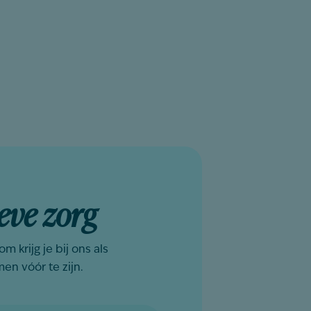
eve zorg
 krijg je bij ons als
en vóór te zijn.