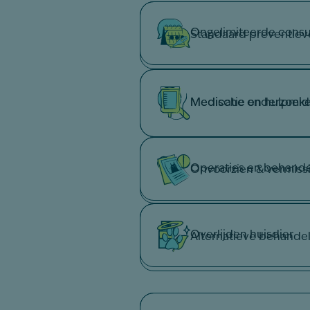
Ongelimiteerde consu
Standaard preventiev
Medische onderzoek
Medicatie en hulpmi
Operaties en behande
Onvoorzien & vermiss
Overlijden huisdier
Alternatieve behande