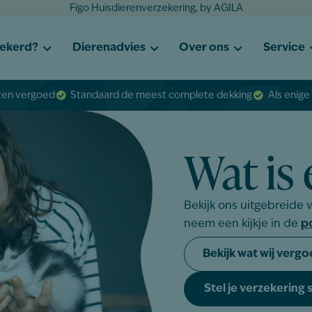
Figo Huisdierenverzekering, by AGILA
zekerd?
Dierenadvies
Over ons
Service
sten vergoed
Standaard de meest complete dekking
Als enige
Wat is 
Bekijk ons uitgebreide
neem een kijkje in de
p
Bekijk wat wij verg
Stel je verzekering