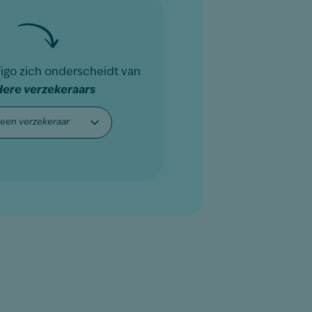
Figo zich onderscheidt van
dere verzekeraars
teer