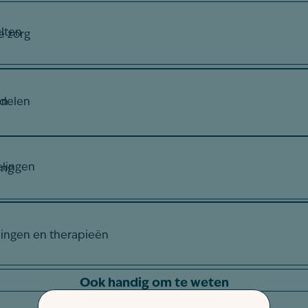
lten
e zorg
en
ddelen
lingen
ing
lingen en therapieën
Ook handig om te weten