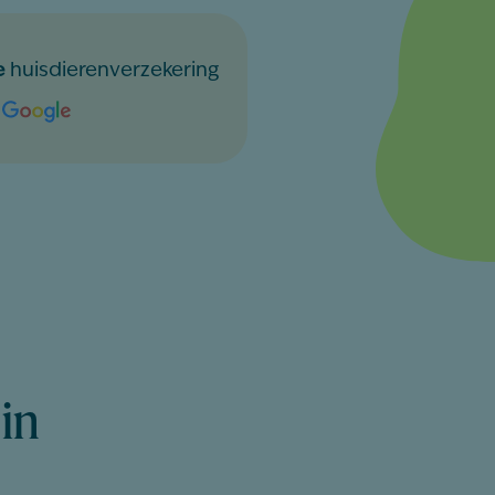
e
huisdierenverzekering
 in