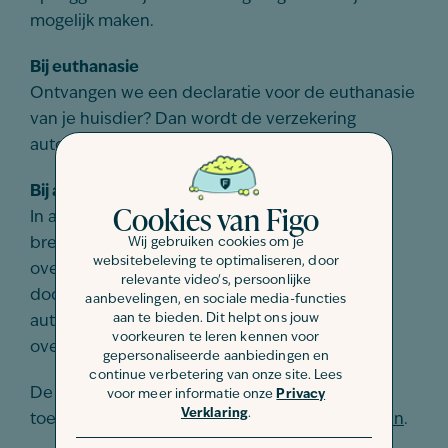
mogelijk maken.
Bij euthanasie
Ontvangen we een declaratie voor de euthanasie
van je huisdier? Dan wordt de verzekering
automatisch beëindigd.
Bij andere vormen van overlijden
Cookies van Figo
In andere gevallen moet je ons op de hoogte
Wij gebruiken cookies om je
brengen van het overlijden. Zodra we een
websitebeleving te optimaliseren, door
overlijdensakte ontvangen die ondertekend is
relevante video's, persoonlijke
door de dierenarts, wordt de verzekering
aanbevelingen, en sociale media-functies
aan te bieden. Dit helpt ons jouw
automatisch beëindigd op de dag na het
voorkeuren te leren kennen voor
overlijden van je huisdier.
gepersonaliseerde aanbiedingen en
continue verbetering van onze site. Lees
De overlijdensakte kun je het gemakkelijkst
voor meer informatie onze
Privacy
Verklaring
.
toesturen door
ons contactformulier in te vullen
.