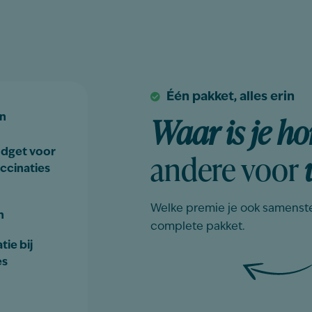
Één pakket, alles erin
Waar is je h
n
andere voor
udget voor
ccinaties
Welke premie je ook samenstel
n
complete pakket.
ie bij
es