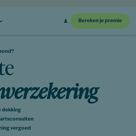
Bereken je premie
 hond?
te
verzekering
 dekking
artsconsulten
ening vergoed