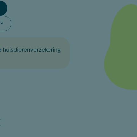
?
e
huisdierenverzekering
t