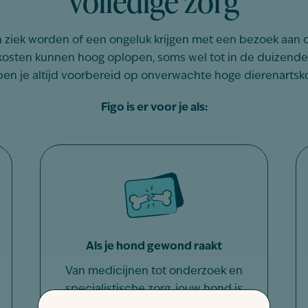
 ziek worden of een ongeluk krijgen met een bezoek aan d
kosten kunnen hoog oplopen, soms wel tot in de duizend
ben je altijd voorbereid op onverwachte hoge dierenartsk
Figo is er voor je als:
Als je hond gewond raakt
Van medicijnen tot onderzoek en
specialistische zorg, jouw hond is
ervoor verzekerd.