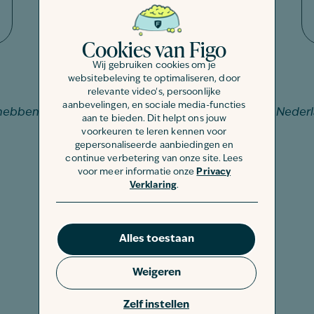
Cookies van Figo
Wij gebruiken cookies om je
Wil je Figo vergelijken?
websitebeleving te optimaliseren, door
relevante video's, persoonlijke
aanbevelingen, en sociale media-functies
 hebben standaard het meest complete pakket van Nederl
aan te bieden. Dit helpt ons jouw
Ontdek het zelf en
vergelijk hier!
voorkeuren te leren kennen voor
gepersonaliseerde aanbiedingen en
continue verbetering van onze site. Lees
voor meer informatie onze
Privacy
Verklaring
.
Alles toestaan
Weigeren
Zelf instellen