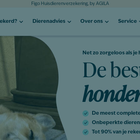
Figo Huisdierenverzekering, by AGILA
zekerd?
Dierenadvies
Over ons
Service
Net zo zorgeloos als je
De bes
honden
De meest complete
Onbeperkte dieren
Tot 90% van je rek