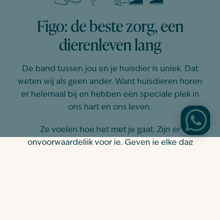
Figo: de beste zorg, een
dierenleven lang
De band tussen jou en je huisdier is uniek. Dat
weten wij als geen ander. Want huisdieren horen
er helemaal bij en hebben een speciale plek in
ons hart en ons leven.
Ze voelen hoe het met je gaat. Zijn er
onvoorwaardelijk voor je. Geven je elke dag
gezelligheid. Brengen vrolijkheid en troost als je
dat nodig hebt.
Dat is de reden dat we met Figo zijn begonnen.
Want huisdieren verdienen net als mensen de
beste medische zorg, hun leven lang. We doen