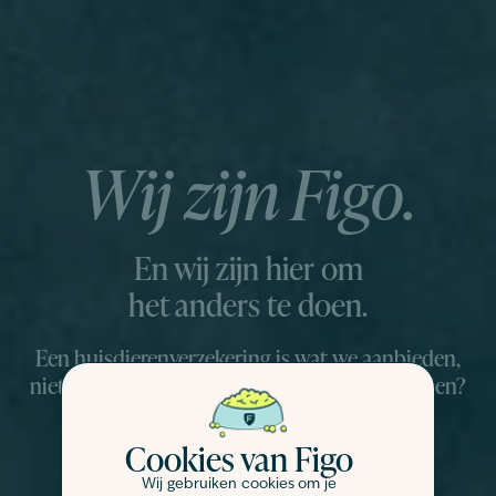
Wij zijn Figo.
En wij zijn hier om
het anders te doen.
Een huisdierenverzekering is wat we aanbieden,
niet wie we zijn. Mogen we ons even voorstellen?
Cookies van Figo
Wij gebruiken cookies om je