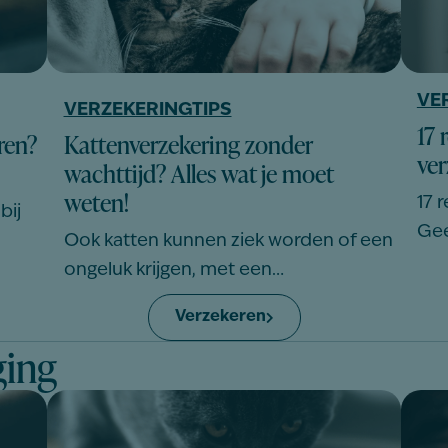
VE
VERZEKERINGTIPS
17 
ren?
Kattenverzekering zonder
ver
wachttijd? Alles wat je moet
weten!
17 
bij
Gee
Ook katten kunnen ziek worden of een
ongeluk krijgen, met een…
Verzekeren
ging