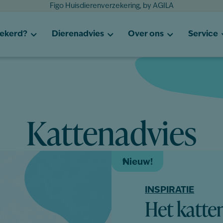
Figo Huisdierenverzekering, by AGILA
zekerd?
Dierenadvies
Over ons
Service
Kattenadvies
Nieuw!
INSPIRATIE
Het katte