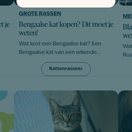
GROTE RASSEN
ME
t je
Bengaalse kat kopen? Dit moet je
Bl
weten!
we
Wat kost een Bengaalse kat? Een
Wat
Bengaalse kat van een erkende…
Rus
Kattenrassen