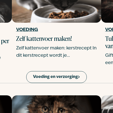
VOEDING
VO
Zelf kattenvoer maken!
Tul
 per
van
Zelf kattenvoer maken: kerstrecept In
dit kerstrecept wordt je…
Gif
e
een
Voeding en verzorging