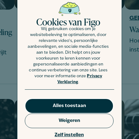
Cookies van Figo
GEDRAG
GE
Waarom spinnen katten?
Wa
ling
Wij gebruiken cookies om je
websitebeleving te optimaliseren, door
Wat is spinnen? Spinnen is het, vaak
Hoe
relevante video's, persoonlijke
aanbevelingen, en sociale media-functies
ritmische, geluid dat veel…
inst
jlt
aan te bieden. Dit helpt ons jouw
voorkeuren te leren kennen voor
gepersonaliseerde aanbiedingen en
continue verbetering van onze site. Lees
Gedrag en training
voor meer informatie onze
Privacy
Verklaring
.
Alles toestaan
Weigeren
Zelf instellen