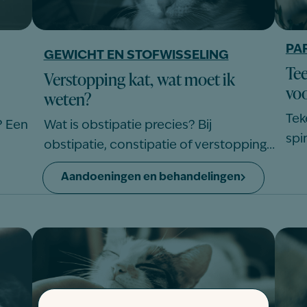
PA
GEWICHT EN STOFWISSELING
Tee
Verstopping kat, wat moet ik
vo
weten?
Tek
? Een
Wat is obstipatie precies? Bij
spi
obstipatie, constipatie of verstopping…
Aandoeningen en behandelingen