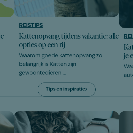
REISTIPS
Kattenopvang tijdens vakantie: alle
je
REI
opties op een rij
Kat
je 
Waarom goede kattenopvang zo
belangrijk is Katten zijn
Waa
gewoontedieren.…
aut
Tips en inspiratie