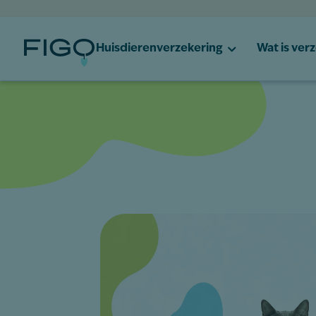
Huisdierenverzekering
Wat is ver