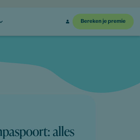
Bereken je premie
npaspoort: alles