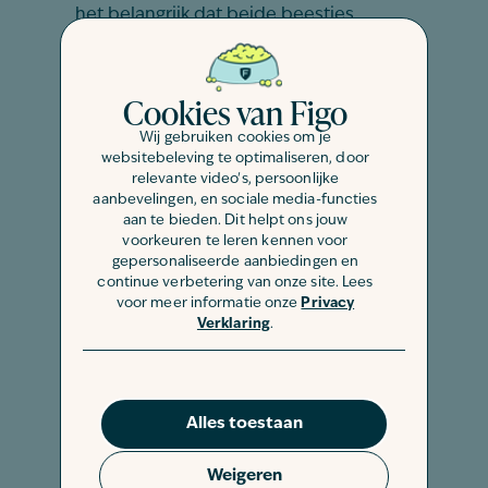
het belangrijk dat beide beestjes
gezond en wel zijn. Gezonde konijnen
zijn vaker happy en meer op hun
Cookies van Figo
gemak. Daarbij mogen konijnen
absoluut geen stress ervaren tijdens
Wij gebruiken cookies om je
het proces. Stress bij konijnen is erg
websitebeleving te optimaliseren, door
relevante video's, persoonlijke
gevaarlijk. Vaak herken je stress aan
aanbevelingen, en sociale media-functies
een
stampend konijn
.
aan te bieden. Dit helpt ons jouw
voorkeuren te leren kennen voor
5. Denk aan je eigen veiligheid
gepersonaliseerde aanbiedingen en
continue verbetering van onze site. Lees
voor meer informatie onze
Privacy
Het kan natuurlijk gebeuren dat de
Verklaring
.
konijnen op hol slaan wanneer de
eerste koppeling plaatsvindt. In dit
geval is het belangrijk dat jij jezelf kunt
Alles toestaan
beschermen. Draag bijvoorbeeld lange
mouwen en beschermende
Weigeren
handschoenen zodat je geen krassen of