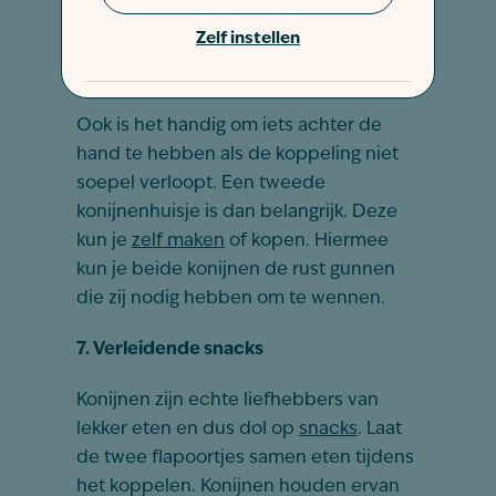
bijtwondjes oploopt.
Zelf instellen
6. Safehouse
Ook is het handig om iets achter de
hand te hebben als de koppeling niet
soepel verloopt. Een tweede
konijnenhuisje is dan belangrijk. Deze
kun je
zelf maken
of kopen. Hiermee
kun je beide konijnen de rust gunnen
die zij nodig hebben om te wennen.
7. Verleidende snacks
Konijnen zijn echte liefhebbers van
lekker eten en dus dol op
snacks
. Laat
de twee flapoortjes samen eten tijdens
het koppelen. Konijnen houden ervan