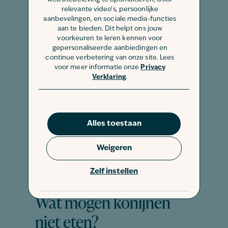
Ananas
relevante video's, persoonlijke
Appel
aanbevelingen, en sociale media-functies
Banaan
aan te bieden. Dit helpt ons jouw
voorkeuren te leren kennen voor
Bosbessen
gepersonaliseerde aanbiedingen en
Bramen
continue verbetering van onze site. Lees
Druiven
voor meer informatie onze
Privacy
Frambozen
Verklaring
.
Grapefruit
Kersen
Mandarijn
Alles toestaan
Meloen
Papaja
Weigeren
Peer
Sinaasappel
Zelf instellen
Watermeloen
Wat mogen konijnen
niet eten?