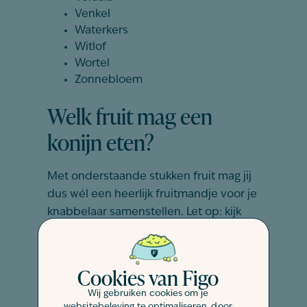
Venkel
Waterkers
Witlof
Wortel
Zonnebloem
Welk fruit mag een
konijn eten?
Met onderstaande stukken fruit mag jij
dus wél een heerlijk fruitmandje voor je
knabbelaar samenstellen. Let op: kijk
wel uit met de pitten die in het fruit
voorkomen, want deze kunnen in grote
hoeveelheden giftig zijn voor je konijn:
Cookies van Figo
Wij gebruiken cookies om je
Aardbeien
websitebeleving te optimaliseren, door