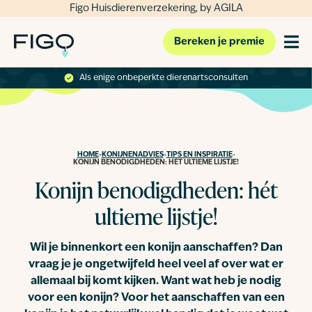
Figo Huisdierenverzekering, by AGILA
Bereken je premie
Als enige onbeperkte dierenartsconsulten
HOME
-
KONIJNENADVIES
-
TIPS EN INSPIRATIE
-
KONIJN BENODIGDHEDEN: HÉT ULTIEME LIJSTJE!
Konijn benodigdheden: hét
ultieme lijstje!
Wil je binnenkort een konijn aanschaffen? Dan
vraag je je ongetwijfeld heel veel af over wat er
allemaal bij komt kijken. Want wat heb je nodig
voor een konijn? Voor het aanschaffen van een