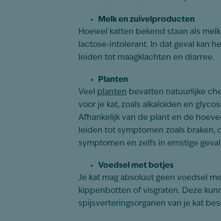
Melk en zuivelproducten
Hoewel katten bekend staan als melkli
lactose-intolerant. In dat geval kan 
leiden tot maagklachten en diarree.
Planten
Veel
planten
bevatten natuurlijke che
voor je kat, zoals alkaloïden en glyco
Afhankelijk van de plant en de hoev
leiden tot symptomen zoals braken, di
symptomen en zelfs in ernstige geval
Voedsel met botjes
Je kat mag absoluut geen voedsel met
kippenbotten of visgraten. Deze kunn
spijsverteringsorganen van je kat be