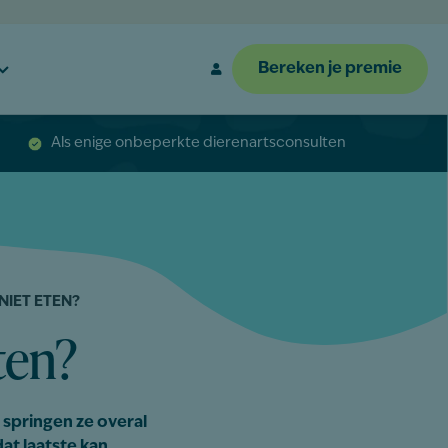
Bereken je premie
Als enige onbeperkte dierenartsconsulten
NIET ETEN?
ten?
t springen ze overal
dat laatste kan