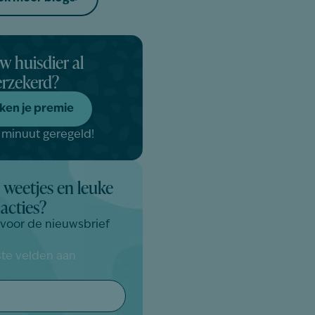
uw huisdier al
erzekerd?
ken je premie
 minuut geregeld!
 weetjes en leuke
acties?
n voor de nieuwsbrief
iste velden aan