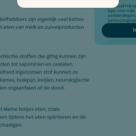
Ja, houd mij 
Akkoord
tips voor mijn
*
aanbiedingen. Zo gaan wij om met jo
efhebbers zijn eigenlijk veel katten
persoonsgeg
het eten van melk en zuivelproducten
mische stoffen die giftig kunnen zijn
siden tot saponinen en oxalaten.
eelheid ingenomen stof kunnen ze
arree, buikpijn, kwijlen, neurologische
len orgaanfalen of de dood.
 kleine botjes eten, zoals
en tijdens het eten splinteren en de
schadigen.