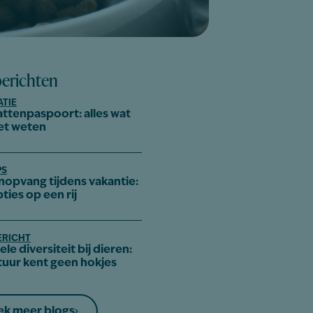
berichten
ATIE
attenpaspoort: alles wat
et weten
PS
nopvang tijdens vakantie:
pties op een rij
ERICHT
le diversiteit bij dieren:
tuur kent geen hokjes
k meer blogs