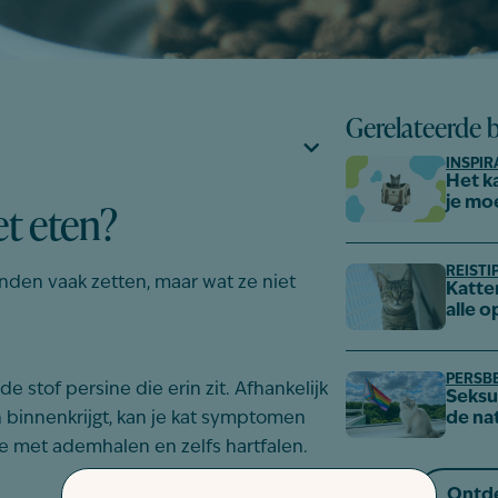
Gerelateerde 
INSPIR
Het k
t eten?
je mo
REISTI
tanden vaak zetten, maar wat ze niet
Katte
alle o
PERSB
e stof persine die erin zit. Afhankelijk
Seksue
n binnenkrijgt, kan je kat symptomen
de na
te met ademhalen en zelfs hartfalen.
Ontde