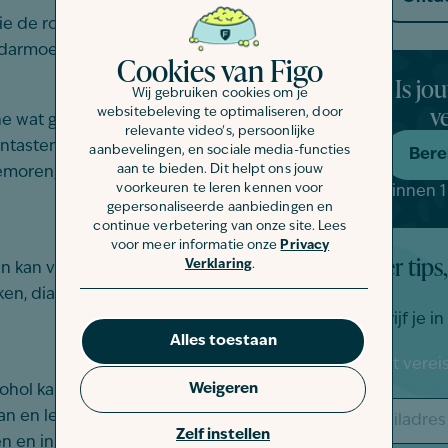
ie de rode bloedcellen van je kat kan
oedarmoede.
Cookies van Figo
Is jo
Wij gebruiken cookies om je
v
websitebeleving te optimaliseren, door
at giftig voor je kat is. Het kan het
relevante video's, persoonlijke
aantasten en kan ernstige symptomen
aanbevelingen, en sociale media-functies
Bere
aan te bieden. Dit helpt ons jouw
tremoren, hartkloppingen en in extreme
voorkeuren te leren kennen voor
Binnen 1
gepersonaliseerde aanbiedingen en
continue verbetering van onze site. Lees
voor meer informatie onze
Privacy
Meer tips,
Verklaring
.
t en kan vergelijkbare symptomen
ken, diarree, tremoren en
Schrijf je i
Alles toestaan
"
" geeft vere
*
Weigeren
ol kan al schadelijk zijn voor je kat.
E-
 aan en leiden tot symptomen zoals
mailadres
Zelf instellen
*
n en in ernstige gevallen zelfs coma.