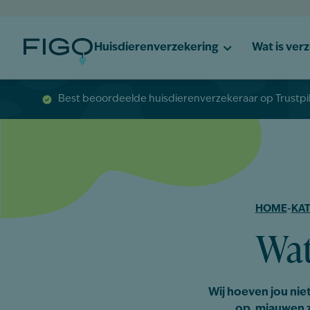
Huisdierenverzekering
Wat is ver
Best beoordeelde huisdierenverzekeraar op Trustpi
HOME
-
KAT
Wat
Wij hoeven jou niet
op, miauwen ze