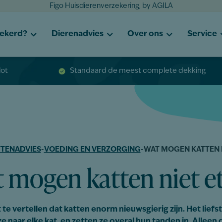
Figo Huisdierenverzekering, by AGILA
zekerd?
Dierenadvies
Over ons
Service
lot
Standaard de meest complete dekking
TENADVIES
-
VOEDING EN VERZORGING
-
WAT MOGEN KATTEN 
 mogen katten niet e
 te vertellen dat katten enorm nieuwsgierig zijn. Het liefs
 naar elke kat, en zetten ze overal hun tanden in. Alleen 