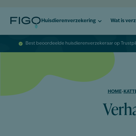
Huisdierenverzekering
Wat is ver
Best beoordeelde huisdierenverzekeraar op Trustpi
HOME
-
KATT
Verha