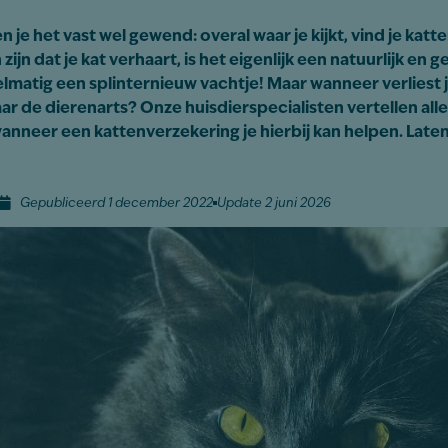
n je het vast wel gewend: overal waar je kijkt, vind je kat
ijn dat je kat verhaart, is het eigenlijk een natuurlijk en 
elmatig een splinternieuw vachtje! Maar wanneer verliest j
ar de dierenarts? Onze huisdierspecialisten vertellen all
 wanneer een kattenverzekering je hierbij kan helpen. Late
Gepubliceerd 1 december 2022
Update 2 juni 2026