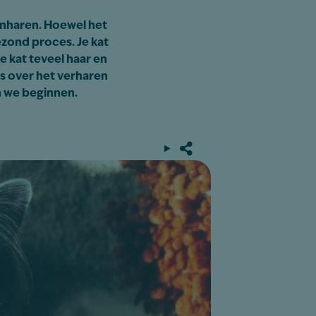
tenharen. Hoewel het
gezond proces. Je kat
e kat teveel haar en
es over het verharen
n we beginnen.