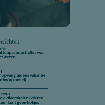
berichten
ATIE
attenpaspoort: alles wat
et weten
PS
nopvang tijdens vakantie:
pties op een rij
ERICHT
le diversiteit bij dieren:
tuur kent geen hokjes