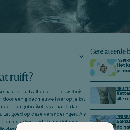
Gerelateerde 
INSPIR
Het k
at ruift?
je mo
REISTI
lke haar die uitvalt en een nieuw thuis
Katte
alle o
en door een gloednieuwe haar op je kat.
meer dan gebruikelijk verhaart, dan
 is. Let goed op deze veranderingen. Als
PERSB
Seksue
niet om een dierenarts te raadplegen.
de na
zijn deze zorgmomenten gedekt, dus je