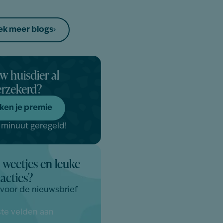
k meer blogs
uw huisdier al
erzekerd?
ken je premie
 minuut geregeld!
 weetjes en leuke
acties?
n voor de nieuwsbrief
iste velden aan