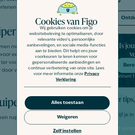
erlenen.
Cookies van Figo
Ontde
iperiodes
Wij gebruiken cookies om je
websitebeleving te optimaliseren, door
relevante video's, persoonlijke
Is jo
aanbevelingen, en sociale media-functies
amen met de seizoenen. In de lente
v
aan te bieden. Dit helpt ons jouw
voor een lichtere zomervacht, terwijl
voorkeuren te leren kennen voor
ter voorbereiding op de kou. Als je kat
gepersonaliseerde aanbiedingen en
Bere
continue verbetering van onze site. Lees
aar door verharen door het constante
voor meer informatie onze
Privacy
Binnen 1
Verklaring
.
ruiperiode?
Meer tips,
Alles toestaan
Schrijf je i
Weigeren
 een ruiperiode ongeveer 3 tot 4
"
" geeft vere
*
Zelf instellen