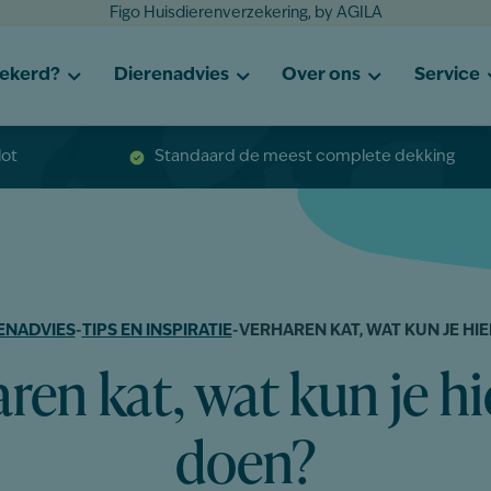
Figo Huisdierenverzekering, by AGILA
zekerd?
Dierenadvies
Over ons
Service
lot
Standaard de meest complete dekking
ENADVIES
-
TIPS EN INSPIRATIE
-
VERHAREN KAT, WAT KUN JE HI
ren kat, wat kun je h
doen?