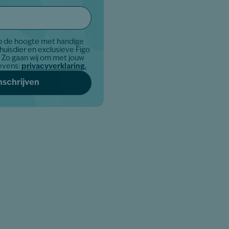
op de hoogte met handige
 huisdier en exclusieve Figo
uw
evens:
privacyverklaring.