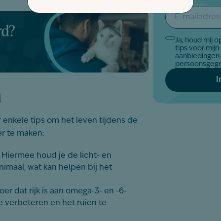
E-
mailadres
*
Ja, houd mij 
Akkoord
tips voor mijn
*
aanbiedingen. Zo gaan wij om met jo
persoonsgeg
n
er enkele tips om het leven tijdens de
er te maken:
Hiermee houd je de licht- en
maal, wat kan helpen bij het
oer dat rijk is aan omega-3- en -6-
e verbeteren en het ruien te