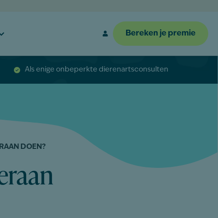
Bereken je premie
Als enige onbeperkte dierenartsconsulten
ERAAN DOEN?
ieraan