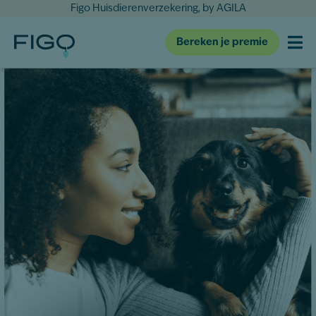
Figo Huisdierenverzekering, by AGILA
Bereken je premie