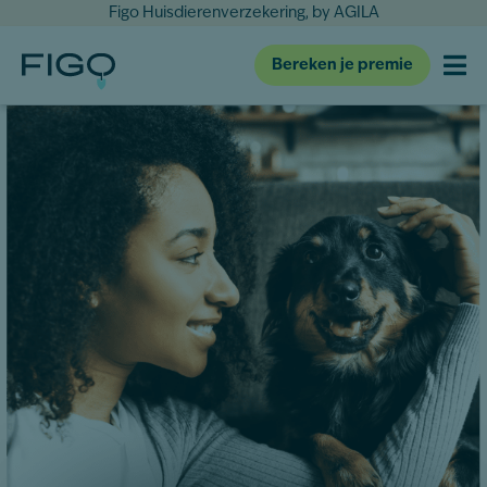
Figo Huisdierenverzekering, by AGILA
Bereken je premie