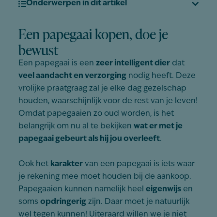
Onderwerpen in dit artikel
Een papegaai kopen, doe je
bewust
Een papegaai is een
zeer intelligent dier
dat
veel aandacht en verzorging
nodig heeft. Deze
vrolijke praatgraag zal je elke dag gezelschap
houden, waarschijnlijk voor de rest van je leven!
Omdat papegaaien zo oud worden, is het
belangrijk om nu al te bekijken
wat er met je
papegaai gebeurt als hij jou overleeft
.
Ook het
karakter
van een papegaai is iets waar
je rekening mee moet houden bij de aankoop.
Papegaaien kunnen namelijk heel
eigenwijs
en
soms
opdringerig
zijn. Daar moet je natuurlijk
wel tegen kunnen! Uiteraard willen we je niet