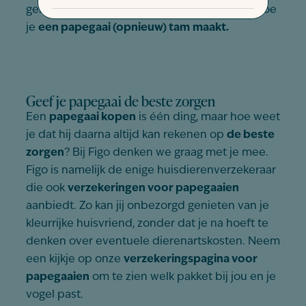
gemeen. Gelukkig kan je dit wel verhelpen. Hoe
je
een papegaai (opnieuw) tam
maakt.
Geef je papegaai de beste zorgen
Een
papegaai kopen
is één ding, maar hoe weet
je dat hij daarna altijd kan rekenen op
de beste
zorgen
? Bij Figo denken we graag met je mee.
Figo is namelijk de enige huisdierenverzekeraar
die ook
verzekeringen voor papegaaien
aanbiedt. Zo kan jij onbezorgd genieten van je
kleurrijke huisvriend, zonder dat je na hoeft te
denken over eventuele dierenartskosten. Neem
een kijkje op onze
verzekeringspagina voor
papegaaien
om te zien welk pakket bij jou en je
vogel past.