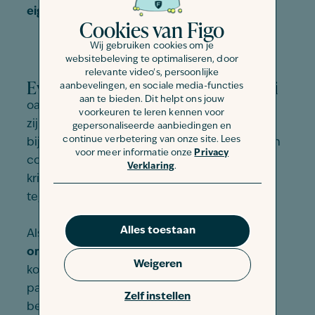
eigen plekje
in huis creëren.
Cookies van Figo
Wij gebruiken cookies om je
websitebeleving te optimaliseren, door
relevante video's, persoonlijke
Eventuele valkuilen van een papegaai
aanbevelingen, en sociale media-functies
aan te bieden. Dit helpt ons jouw
oals gezegd kunnen papegaaien nogal lastig
voorkeuren te leren kennen voor
zijn. Sommige papegaaien hebben
gepersonaliseerde aanbiedingen en
continue verbetering van onze site. Lees
bijvoorbeeld een
extreme eigen wil
. Ze vragen
voor meer informatie onze
Privacy
constant aandacht en willen per se hun zin
Verklaring
.
krijgen. Als baasje moet je hier natuurlijk wel
tegen kunnen.
Alles toestaan
Als een papegaai zelfs begint te
schreeuwen
om aandacht
kan je dit wel
afleren
, maar het
Weigeren
kost veel energie. Daarnaast zijn sommige
papegaaien (plotseling) niet meer tam. Ze
Zelf instellen
beginnen je dan te pikken of doen heel