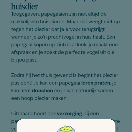
huisdier
Toegegeven, papegaaien zijn niet altijd de
makkelijkste huisdieren. Maar dat weegt niet op
tegen het plezier dat je ervoor terugkrijgt
wanneer je zo’n prachtvogel in huis haalt. Een
papegaai kopen op zich is al leuk: je maakt een
afspraak en je zoekt de perfecte vogel uit die
bij jou past.
Zodra hij het thuis gewend is begint het plezier
pas echt! Je kan een papegaai
leren praten
, je
kan hem
douchen
en je kan natuurlijk samen
een hoop plezier maken.
Uiteraard hoort ook
verzorging
bij een
papegaai. Denk hierbij aan
kortwieken
, de juiste
voeding
zoeken en natuurlijk
een comfortabel