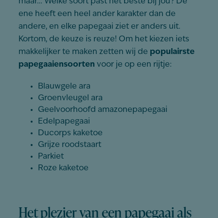
maar… Welke soort past het beste bij jou? De
ene heeft een heel ander karakter dan de
andere, en elke papegaai ziet er anders uit.
Kortom, de keuze is reuze! Om het kiezen iets
makkelijker te maken zetten wij de
populairste
papegaaiensoorten
voor je op een rijtje:
Blauwgele ara
Groenvleugel ara
Geelvoorhoofd amazonepapegaai
Edelpapegaai
Ducorps kaketoe
Grijze roodstaart
Parkiet
Roze kaketoe
Het plezier van een papegaai als