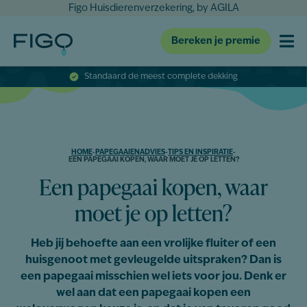
Figo Huisdierenverzekering, by AGILA
Bereken je premie
Standaard de meest complete dekking
HOME
-
PAPEGAAIENADVIES
-
TIPS EN INSPIRATIE
-
EEN PAPEGAAI KOPEN, WAAR MOET JE OP LETTEN?
Een papegaai kopen, waar
moet je op letten?
Heb jij behoefte aan een vrolijke fluiter of een
huisgenoot met gevleugelde uitspraken? Dan is
een papegaai misschien wel iets voor jou. Denk er
wel aan dat een papegaai kopen een