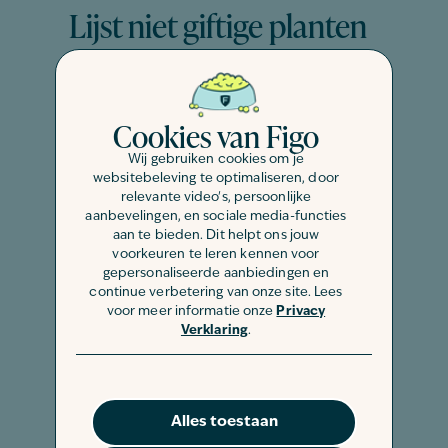
Lijst niet giftige planten
voor konijnen
Gelukkig zijn er ook heel veel
Cookies van Figo
plantensoorten die geen kwaad kunnen
Wij gebruiken cookies om je
voor konijnen. Dus als jij je konijn lekker,
websitebeleving te optimaliseren, door
variabel én gezond eten wilt geven is
relevante video's, persoonlijke
de onderstaande lijst een houvast:
aanbevelingen, en sociale media-functies
aan te bieden. Dit helpt ons jouw
voorkeuren te leren kennen voor
Aardbeien
gepersonaliseerde aanbiedingen en
Aardpeer
continue verbetering van onze site. Lees
Ananas
voor meer informatie onze
Privacy
Verklaring
.
Andijvie
Augurk (vers)
Banaan
Berkenblad
Alles toestaan
Biet