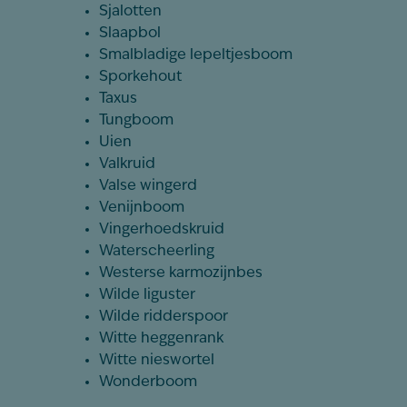
Sjalotten
Slaapbol
Smalbladige lepeltjesboom
Sporkehout
Taxus
Tungboom
Uien
Valkruid
Valse wingerd
Venijnboom
Vingerhoedskruid
Waterscheerling
Westerse karmozijnbes
Wilde liguster
Wilde ridderspoor
Witte heggenrank
Witte nieswortel
Wonderboom