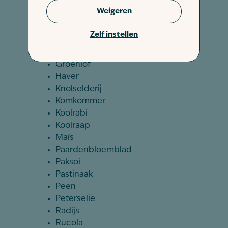
Bramen
Weigeren
Courgette
Dille
Zelf instellen
Dovenetel
Goudsbloem
Groenlof
Haver
Knolselderij
Komkommer
Koolrabi
Koolraap
Maïs
Paardenbloemblad
Paksoi
Pastinaak
Peen
Peterselie
Radijs
Rucola