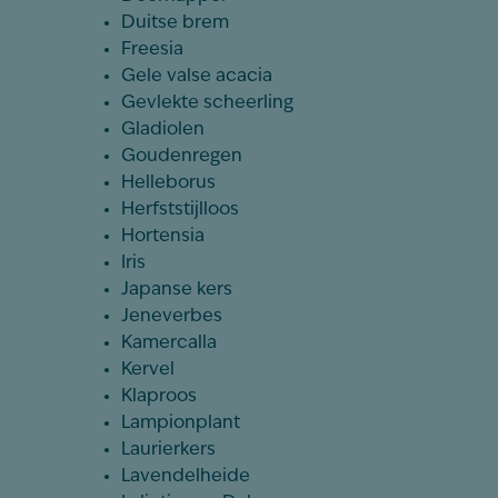
Duitse brem
Freesia
Gele valse acacia
Gevlekte scheerling
Gladiolen
Goudenregen
Helleborus
Herfststijlloos
Hortensia
Iris
Japanse kers
Jeneverbes
Kamercalla
Kervel
Klaproos
Lampionplant
Laurierkers
Lavendelheide