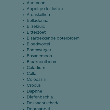
Anemoon
Appeltje der liefde
Aronskelken
Belladonna
Bilzekruid
Bitterzoet
Blaartrekkende boterbloem
Bloedwortel
Boomwurger
Bosanemoon
Braaknootboom
Caladium
Calla
Colocasia
Crocus
Daphne
Diefenbachia
Dosnachtschade
Doornappel