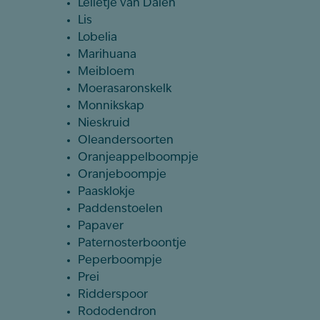
Lelietje van Dalen
Lis
Lobelia
Marihuana
Meibloem
Moerasaronskelk
Monnikskap
Nieskruid
Oleandersoorten
Oranjeappelboompje
Oranjeboompje
Paasklokje
Paddenstoelen
Papaver
Paternosterboontje
Peperboompje
Prei
Ridderspoor
Rododendron