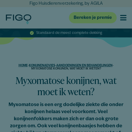
Figo Huisdierenverzekering, by AGILA
Bereken je premie
Standaard de meest complete dekking
HOME
-
KONIJNENADVIES
-
AANDOENINGEN EN BEHANDELINGEN
-
MYXOMATOSE KONIJNEN, WAT MOET IK WETEN?
Myxomatose konijnen, wat
moet ik weten?
Myxomatose is een erg dodelijke ziekte die onder
konijnen helaas veel voorkomt. Veel
konijnenfokkers maken zich er dan ook grote
zorgen om. Ook veel konijnenbaasjes hebben de