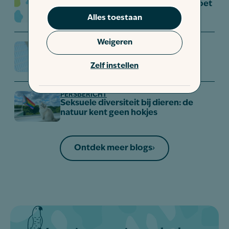
Het kattenpaspoort: alles wat je moet
weten
Alles toestaan
Weigeren
REISTIPS
Kattenopvang tijdens vakantie: alle
opties op een rij
Zelf instellen
PERSBERICHT
Seksuele diversiteit bij dieren: de
natuur kent geen hokjes
Ontdek meer blogs