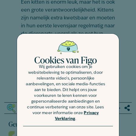
Een kitten is enorm leuk, maar het is ook
een grote verantwoordelijkheid. Kittens
zijn namelijk extra kwetsbaar en moeten
in hun eerste levensjaar regelmatig naar
de dierenarts, vooral als ze net hun
nestje verlaten. Door je
kitten te
verzekeren
voorkom je onverwachte
Cookies van Figo
dierenartskosten. Zo krijgt je beste
vriend de medische zorg die hij nodig
Wij gebruiken cookies om je
websitebeleving te optimaliseren, door
heeft en kom jij niet voor financiële
relevante video's, persoonlijke
verrassingen te staan. Meer weten?
aanbevelingen, en sociale media-functies
Bekijk onze
kattenverzekering
!
aan te bieden. Dit helpt ons jouw
voorkeuren te leren kennen voor
gepersonaliseerde aanbiedingen en
continue verbetering van onze site. Lees
Gecheckt door een
huisdierenspecialist
voor meer informatie onze
Privacy
Verklaring
.
Gerelateerde berichten
INSPIRATIE