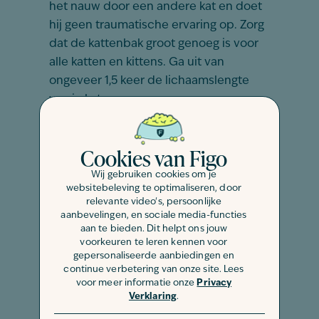
het nauw door een andere kat en doet
hij geen traumatische ervaring op. Zorg
dat de kattenbak groot genoeg is voor
alle katten en kittens. Ga uit van
ongeveer 1,5 keer de lichaamslengte
van je kat.
Op zijn plekkie
Cookies van Figo
Zet de bak op een rustige, maar goed
bereikbare plek in huis. Wil je kat nog
Wij gebruiken cookies om je
steeds niet naar de bak? Gebruik dan
websitebeleving te optimaliseren, door
relevante video's, persoonlijke
eens andere vulling. Misschien is jouw
aanbevelingen, en sociale media-functies
kat wel een echte luxepoes!
aan te bieden. Dit helpt ons jouw
voorkeuren te leren kennen voor
Positieve twist
gepersonaliseerde aanbiedingen en
continue verbetering van onze site. Lees
Geef de verkeerde toiletplekken in huis
voor meer informatie onze
Privacy
een andere betekenis voor je kat. Doet
Verklaring
.
hij zijn behoeftes bijvoorbeeld midden