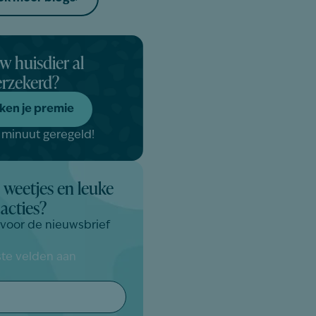
uw huisdier al
erzekerd?
ken je premie
 minuut geregeld!
 weetjes en leuke
acties?
n voor de nieuwsbrief
iste velden aan