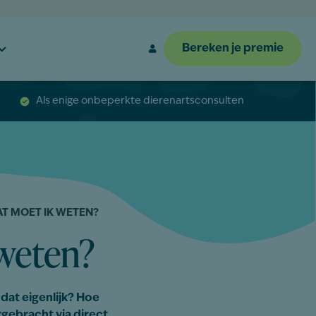
Bereken je premie
Als enige onbeperkte dierenartsconsulten
WAT MOET IK WETEN?
 weten?
 dat eigenlijk? Hoe
rgebracht via direct