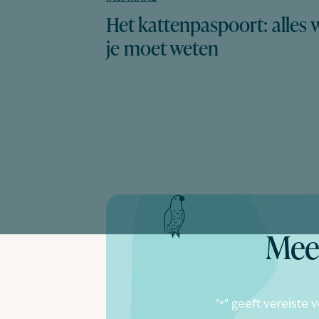
Het kattenpaspoort: alles 
je moet weten
Meer
"
" geeft vereiste 
*