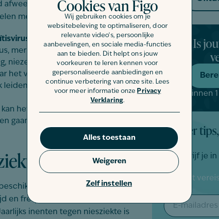
Cookies van Figo
rd afweersysteem lopen een grotere
selen met een dodelijke afloop.
Wij gebruiken cookies om je
websitebeleving te optimaliseren, door
relevante video's, persoonlijke
Is jo
tisvirus)
aanbevelingen, en sociale media-functies
rus, merk je griepachtige verschijnselen
v
aan te bieden. Dit helpt ons jouw
ng, niezen en ontsteking in de bek. De
voorkeuren te leren kennen voor
gepersonaliseerde aanbiedingen en
het virus blijft sluimeren in het
Bere
continue verbetering van onze site. Lees
k leiden tot niesziekte.
voor meer informatie onze
Privacy
Binnen 1
Verklaring
.
 kan het calicivirus tot niesziekte
 gaan bij dit virus vaak gepaard met
Meer tips,
Alles toestaan
iekte bij de kat
Schrijf je i
Weigeren
"
" geeft vere
*
Zelf instellen
beschikbaar die het virus bestrijden.
E-
tijd en frequent inent tegen het feline
mailadres
Jaarlijks inenten tegen niesziekte is
*