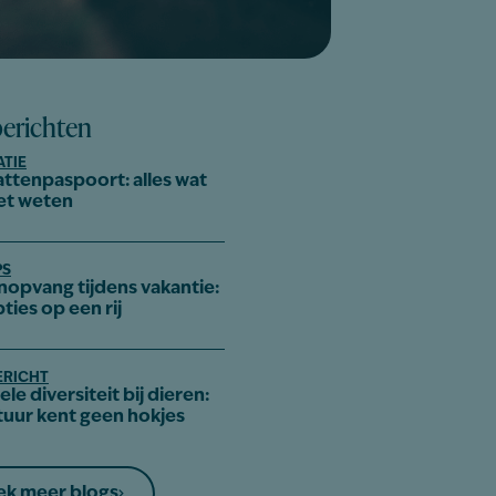
berichten
ATIE
attenpaspoort: alles wat
et weten
PS
nopvang tijdens vakantie:
pties op een rij
ERICHT
le diversiteit bij dieren:
tuur kent geen hokjes
k meer blogs