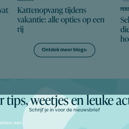
Kattenopvang tijdens
wat
PER
vakantie: alle opties op een
Se
rij
di
ho
Ontdek meer blogs
 tips, weetjes en leuke ac
Schrijf je in voor de nieuwsbrief
velden aan