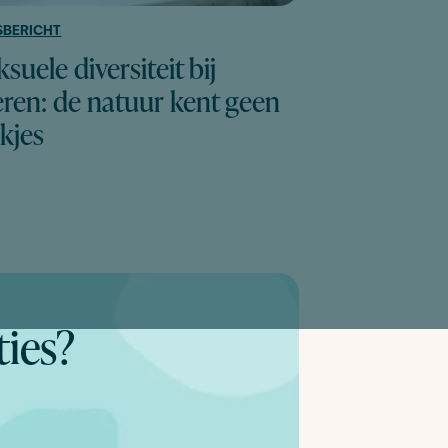
SBERICHT
ksuele diversiteit bij
eren: de natuur kent geen
kjes
ties?