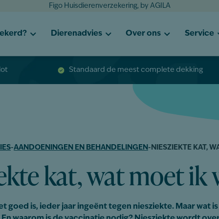
Figo Huisdierenverzekering, by AGILA
zekerd?
Dierenadvies
Over ons
Service
lot
Standaard de meest complete dekking
IES
-
AANDOENINGEN EN BEHANDELINGEN
-
NIESZIEKTE KAT, 
ekte kat, wat moet ik
het goed is, ieder jaar ingeënt tegen niesziekte. Maar wat is
? En waarom is de vaccinatie nodig? Niesziekte wordt ove