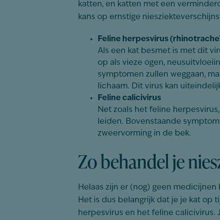
katten, en katten met een verminde
kans op ernstige niesziekteverschijn
Feline herpesvirus (rhinotracheï
Als een kat besmet is met dit vi
op als vieze ogen, neusuitvloeii
symptomen zullen weggaan, maar 
lichaam. Dit virus kan uiteindelij
Feline calicivirus
Net zoals het feline herpesvirus,
leiden. Bovenstaande symptomen
zweervorming in de bek.
Zo behandel je niesz
Helaas zijn er (nog) geen medicijnen 
Het is dus belangrijk dat je je kat op 
herpesvirus en het feline calicivirus. 