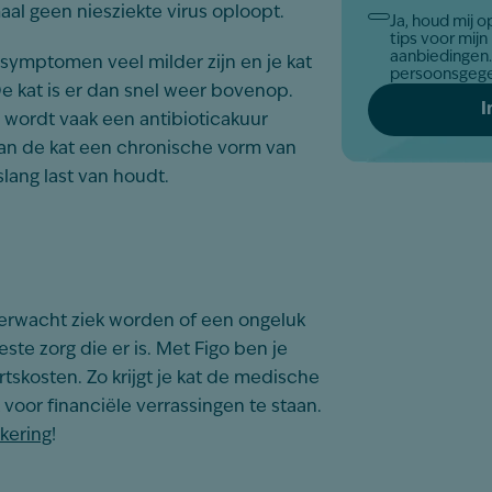
aal geen niesziekte virus oploopt.
Ja, houd mij 
Akkoord
tips voor mijn
*
aanbiedingen. Zo gaan wij om met jo
symptomen veel milder zijn en je kat
persoonsgeg
 De kat is er dan snel weer bovenop.
 wordt vaak een antibioticakuur
kan de kat een chronische vorm van
slang last van houdt.
erwacht ziek worden of een ongeluk
este zorg die er is. Met Figo ben je
skosten. Zo krijgt je kat de medische
t voor financiële verrassingen te staan.
kering
!