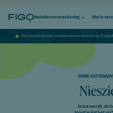
Huisdierenverzekering
Wat is ver
Best beoordeelde huisdierenverzekeraar op Trustpi
HOME
-
KATTENADV
Nieszi
Je kat wordt, als 
loopt je kat het op