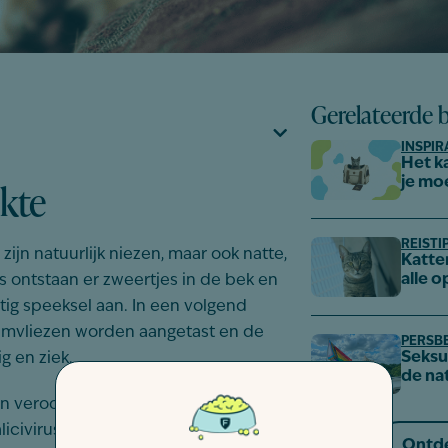
Gerelateerde 
INSPIR
Het k
ekte
je mo
REISTI
jn natuurlijk niezen, maar ook natte,
Katte
alle o
 ontstaan er zweertjes in de bek en
ig speeksel aan. In een volgend
lijmvliezen worden aangetast en de
PERSB
Seksue
g en ziek.
de na
 veroorzaakt door een infectie met
alicivirus. Vooral heel jonge en oude
Ontde