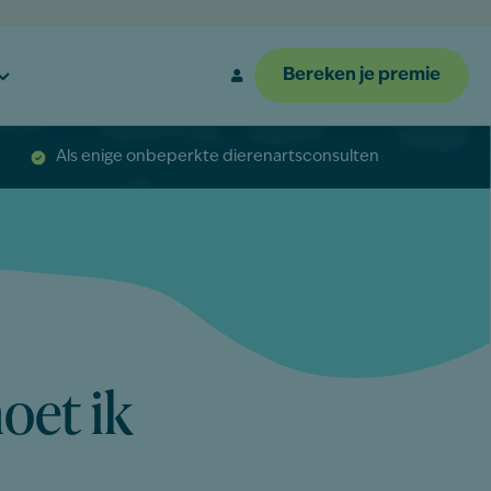
Bereken je premie
Als enige onbeperkte dierenartsconsulten
-
oet ik