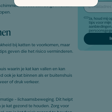
E-
f schimmelinfecties aan de gewrichten
mailadres
*
lopen.
Ja, houd mij 
Akkoord
tips voor mijn
*
men
aanbiedingen. Zo gaan wij om met jo
persoonsgeg
nkheid bij katten te voorkomen, maar
 tips geven die het risico verminderen.
uis waarin je kat kan vallen en kan
 ook je kat binnen als er buitenshuis
 weer of druk verkeer.
g
rmatige – lichaamsbeweging. Dit helpt
 je kat gezond te houden. Zorg voor