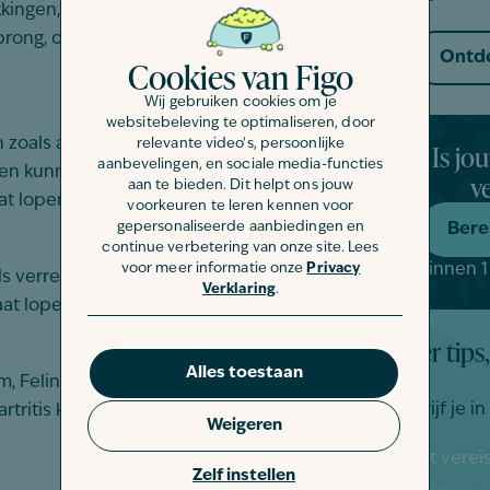
kkingen, kneuzingen of breuken. Dit kan
rong, of een ongeluk waardoor je kat
Ontde
Cookies van Figo
Wij gebruiken cookies om je
websitebeleving te optimaliseren, door
oals atritis, artrose, heupdysplasie of
Is jo
relevante video's, persoonlijke
aanbevelingen, en sociale media-functies
en kunnen ontstekingen en pijn
v
aan te bieden. Dit helpt ons jouw
at lopen.
voorkeuren te leren kennen voor
gepersonaliseerde aanbiedingen en
Bere
continue verbetering van onze site. Lees
Binnen 1
voor meer informatie onze
Privacy
s verrekkingen, scheuren of
Verklaring
.
at lopen.
Meer tips,
Alles toestaan
, Feline leukemie, Feline
Schrijf je i
rtritis kunnen ervoor zorgen dat je kat
Weigeren
"
" geeft vere
*
Zelf instellen