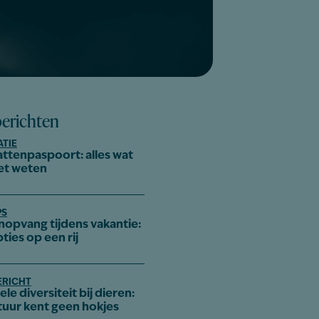
berichten
ATIE
attenpaspoort: alles wat
et weten
PS
nopvang tijdens vakantie:
pties op een rij
ERICHT
le diversiteit bij dieren:
tuur kent geen hokjes