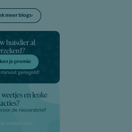
k meer blogs
uw huisdier al
erzekerd?
ken je premie
 minuut geregeld!
 weetjes en leuke
acties?
n voor de nieuwsbrief
iste velden aan