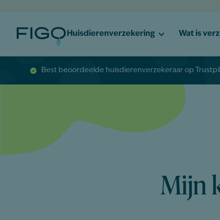
Huisdierenverzekering
Wat is ver
Best beoordeelde huisdierenverzekeraar op Trustpi
Mijn 