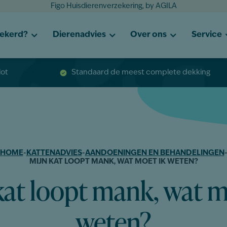
Figo Huisdierenverzekering, by AGILA
zekerd?
Dierenadvies
Over ons
Service
lot
Standaard de meest complete dekking
HOME
-
KATTENADVIES
-
AANDOENINGEN EN BEHANDELINGEN
MIJN KAT LOOPT MANK, WAT MOET IK WETEN?
kat loopt mank, wat m
weten?