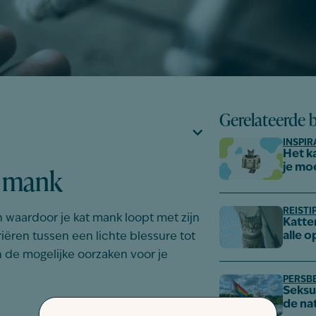
Gerelateerde 
INSPIR
Het k
t mank
je mo
REISTI
n waardoor je kat mank loopt met zijn
Katte
alle o
iëren tussen een lichte blessure tot
de mogelijke oorzaken voor je
PERSB
Seksue
de na