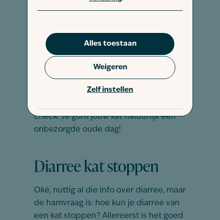
ontstaan leiden vaak tot chronische
diarree. Darmtumoren komen vrijwel
alleen voor bij oudere katten. Tumoren
zijn lastig te herkennen voor jou als
Alles toestaan
baasje. Dus als je merkt dat jouw kat
zich anders gedraagt,
weinig of niet eet
,
Weigeren
of dat hij last heeft van onverklaarbare
Zelf instellen
diarree dan is het goed om altijd even
langs de dierenarts te gaan voor een
check. Je gunt jouw kat natuurlijk een
onbezorgde oude dag!
Diarree kat stoppen
Oké, nuttig al die info over diarree, maar
de hamvraag is: hoe kun je diarree van
een kat stoppen? Allereerst is het goed