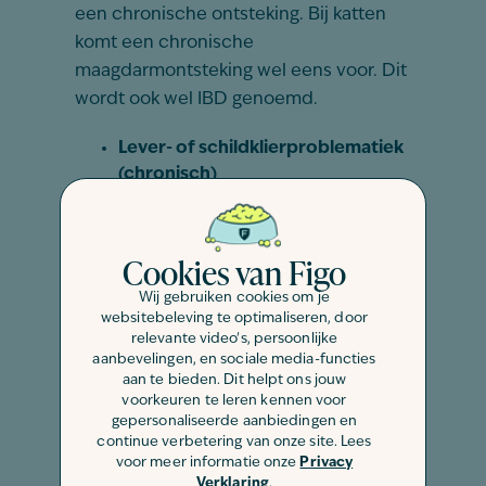
een chronische ontsteking. Bij katten
komt een chronische
maagdarmontsteking wel eens voor. Dit
wordt ook wel IBD genoemd.
Lever- of schildklierproblematiek
(chronisch)
Ook lever- en schildklierproblematiek
zijn helaas chronisch en willen de
Cookies van Figo
ontlasting van je huistijger nog wel eens
beïnvloeden.
Wij gebruiken cookies om je
websitebeleving te optimaliseren, door
relevante video's, persoonlijke
Onderliggende
aanbevelingen, en sociale media-functies
aan te bieden. Dit helpt ons jouw
tumoren
voorkeuren te leren kennen voor
gepersonaliseerde aanbiedingen en
continue verbetering van onze site. Lees
Ook tumoren die in de darm kunnen
voor meer informatie onze
Privacy
Verklaring
.