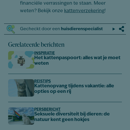
financiële verrassingen te staan. Meer
weten? Bekijk onze
kattenverzekering
!
Gecheckt door een
huisdierenspecialist
Gerelateerde berichten
INSPIRATIE
Het kattenpaspoort: alles wat je moet
weten
REISTIPS
Kattenopvang tijdens vakantie: alle
opties op een rij
PERSBERICHT
Seksuele diversiteit bij dieren: de
natuur kent geen hokjes