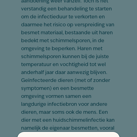
aandoening weer vanzelf. Toch is het
verstandig een behandeling te starten
om de infectieduur te verkorten en
daarmee het risico op verspreiding van
besmet materiaal, bestaande uit haren
bedekt met schimmelsporen, in de
omgeving te beperken. Haren met
schimmelsporen kunnen bij de juiste
temperatuur en vochtigheid tot wel
anderhalf jaar daar aanwezig blijven.
Geïnfecteerde dieren (met of zonder
symptomen) en een besmette
omgeving vormen samen een
langdurige infectiebron voor andere
dieren, maar soms ook de mens. Een
dier met een huidschimmelinfectie kan
namelijk de eigenaar besmetten, vooral
op plaatsen waarmee in contact wordt