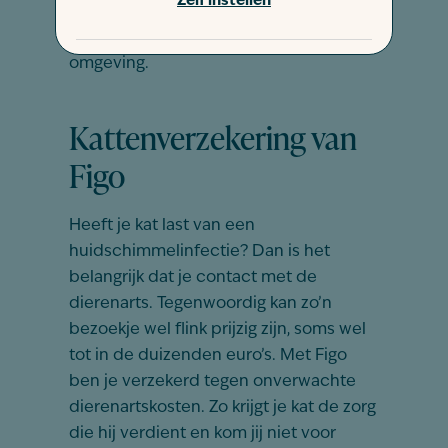
Zelf instellen
met daarnaast toepassing van de juiste
reiniging en desinfectie van de
omgeving.
Kattenverzekering van
Figo
Heeft je kat last van een
huidschimmelinfectie? Dan is het
belangrijk dat je contact met de
dierenarts. Tegenwoordig kan zo’n
bezoekje wel flink prijzig zijn, soms wel
tot in de duizenden euro’s. Met Figo
ben je verzekerd tegen onverwachte
dierenartskosten. Zo krijgt je kat de zorg
die hij verdient en kom jij niet voor