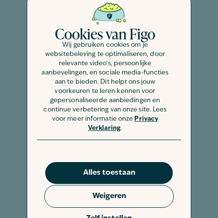
gekomen met het dier. Meestal is dit
het gezicht (knuffelen), de handen en
Cookies van Figo
onderarmen. Bij de mens zien we dan
Wij gebruiken cookies om je
een duidelijke ronde, rode en jeukende
websitebeleving te optimaliseren, door
plek op de huid met een schilferige
relevante video's, persoonlijke
aanbevelingen, en sociale media-functies
rand (ringworm).
aan te bieden. Dit helpt ons jouw
voorkeuren te leren kennen voor
Het ingeven van medicijnen tegen
gepersonaliseerde aanbiedingen en
huidschimmel zorgt voor een snelle
continue verbetering van onze site. Lees
voor meer informatie onze
Privacy
bestrijding van de infectie van
Verklaring
.
binnenuit, terwijl uitwendige
(was)middelen nodig zijn om het risico
van overdracht en
omgevingsbesmetting te verminderen.
Alles toestaan
De preventie is vooral gericht op het
Weigeren
voorkomen dat besmette dieren
binnenkomen in asielen en catteries