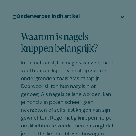
Onderwerpen in dit artikel
Waarom is nagels
knippen belangrijk?
In de
natuur
slijten
nagels
vanzelf
, maar
veel
honden
lopen
vooral
op
zachte
ondergronden
zoals
gras of
tapijt
.
Daardoor
slijten
hun
nagels
niet
genoeg
. Als
nagels
te
lang
worden
,
kan
je
hond
zijn
poten
scheef
gaan
neerzetten
of
zelfs
last
krijgen
van
zijn
gewrichten
.
Regelmatig
knippen
helpt
om
klachten
te
voorkomen
en
zorgt
dat
je
hond
lekker
kan
blijven
bewegen
.