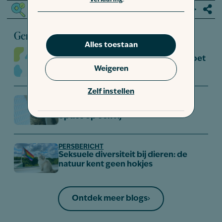
Gecheckt door een
huisdierenspecialist
Gerelateerde berichten
Alles toestaan
INSPIRATIE
Het kattenpaspoort: alles wat je moet
weten
Weigeren
Zelf instellen
REISTIPS
Kattenopvang tijdens vakantie: alle
opties op een rij
PERSBERICHT
Seksuele diversiteit bij dieren: de
natuur kent geen hokjes
Ontdek meer blogs