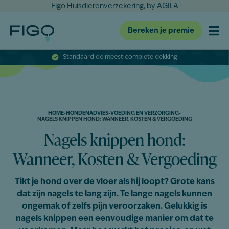
Figo Huisdierenverzekering, by AGILA
Bereken je premie
Standaard de meest complete dekking
HOME
-
HONDENADVIES
-
VOEDING EN VERZORGING
-
NAGELS KNIPPEN HOND: WANNEER, KOSTEN & VERGOEDING
Nagels knippen hond:
Wanneer, Kosten & Vergoeding
Tikt je hond over de vloer als hij loopt? Grote kans
dat zijn nagels te lang zijn. Te lange nagels kunnen
ongemak of zelfs pijn veroorzaken. Gelukkig is
nagels knippen een eenvoudige manier om dat te