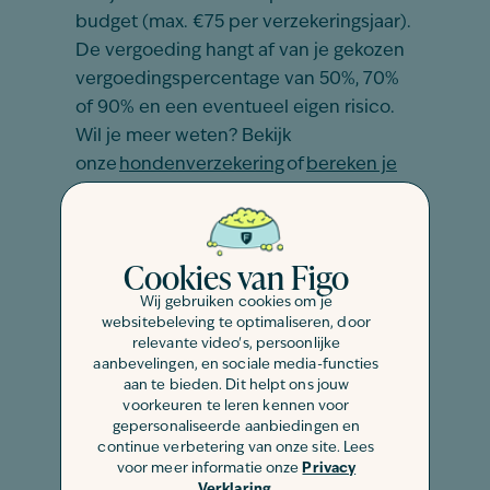
budget
(max
. €75
per verzekeringsjaar
).
De vergoeding hangt af van je gekozen
vergoedingspercentage van 50%, 70%
of 90% en een eventueel eigen risico.
Wil je meer weten? Bekijk
onze
hondenverzekering
of
bereken je
premie binnen 1 minuut
!
We proberen alle vergoedingen en
Cookies van Figo
voorwaarden zo duidelijk mogelijk op
onze website te zetten. Wil je weten wat
Wij gebruiken cookies om je
websitebeleving te optimaliseren, door
de uitsluitingen en beperkingen zijn?
relevante video's, persoonlijke
Bekijk dan onze
polisvoorwaarden
of
aanbevelingen, en sociale media-functies
ons
vergoedingenoverzicht
. De
aan te bieden. Dit helpt ons jouw
voorkeuren te leren kennen voor
polisvoorwaarden bepalen altijd wat er
gepersonaliseerde aanbiedingen en
wel en niet gedekt is.
continue verbetering van onze site. Lees
voor meer informatie onze
Privacy
Verklaring
.