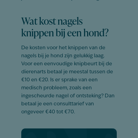
Wat kost nagels
knippen bij een hond?
De
kosten
voor
het
knippen
van de
nagels
bij
je
hond
zijn
gelukkig
laag
.
Voor
een
eenvoudige
knipbeurt
bij
de
dierenarts
betaal
je
meestal
tussen
de
€10
en
€20. Is er
sprake
van
een
medisch
probleem
,
zoals
een
ingescheurde
nagel
of
ontsteking
? Dan
betaal
je
een
consulttarief
van
ongeveer
€40 tot
€
7
0
.