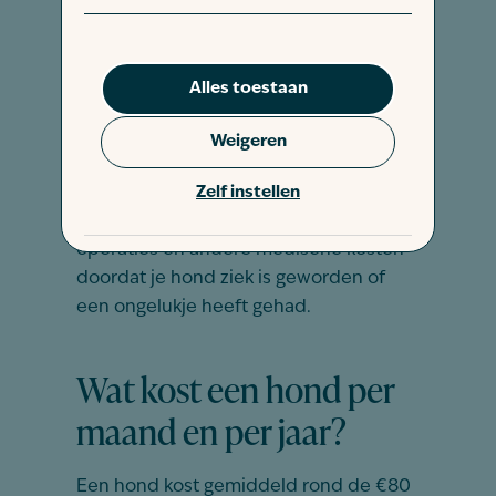
tientallen euro’s.
Onverwachte dierenartskosten
Alles toestaan
De onverwachte dierenartskosten
verschillen per hond, maar schommelt
Weigeren
tussen de enkele honderden tot soms
duizenden euro’s per jaar. Denk hierbij
Zelf instellen
aan dierenartsbezoeken, medicijnen,
operaties en andere medische kosten
doordat je hond ziek is geworden of
een ongelukje heeft gehad.
Wat kost een hond per
maand en per jaar?
Een hond kost gemiddeld rond de €80