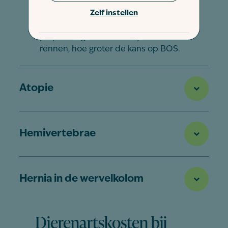
rest van de kop, hoe groter de kans op
BOS;
Zelf instellen
Snurken de ouderdieren of maken ze
piepende geluiden terwijl ze rusten of
rennen, hoe groter de kans op BOS.
Atopie
Hemivertebrae
Hernia in de wervelkolom
Dierenartskosten bij