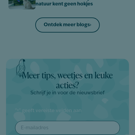
natuur kent geen hokjes
Ontdek meer blogs
Meer tips, weetjes en leuke
acties?
Schrijf je in voor de nieuwsbrief
"
" geeft vereiste velden aan
*
E-
mailadres
*