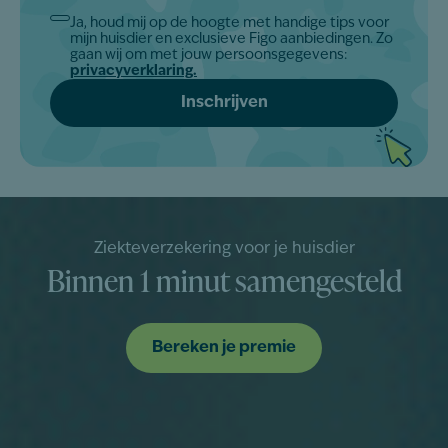
Ja, houd mij op de hoogte met handige tips voor
Akkoord
mijn huisdier en exclusieve Figo aanbiedingen. Zo
*
gaan wij om met jouw persoonsgegevens:
privacyverklaring.
Ziekteverzekering voor je huisdier
Binnen 1 minut samengesteld
Bereken je premie