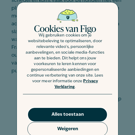
schedel en komt vaak voor bij honden met een
platte snuit, zoals een Franse bulldog. Honden
met BOS hebben last van
Cookies van Figo
ademhalingsproblemen, soms ook van eet- en
slaapproblemen, en kunnen slecht tegen
Wij gebruiken cookies om je
warmte en inspanning. Wil jij een gezonde
websitebeleving te optimaliseren, door
relevante video's, persoonlijke
Franse bulldog kopen? Check dan goed of de
aanbevelingen, en sociale media-functies
ouderdieren getest en dus bewezen vrij zijn
aan te bieden. Dit helpt ons jouw
van BOS. Let zelf ook vooral op de volgende
voorkeuren te leren kennen voor
gepersonaliseerde aanbiedingen en
punten:
continue verbetering van onze site. Lees
voor meer informatie onze
Privacy
Hoe korter de nek, hoe groter de kans op
Verklaring
.
BOS;
Hoe breder de kop, hoe groter de kans op
BOS;
Hoe nauwer de neusgaten en neusholte,
Alles toestaan
hoe groter de kans op BOS;
Hoe korter de neus in verhouding tot de
Weigeren