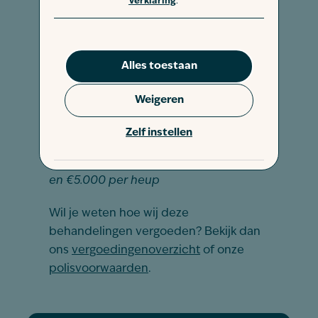
Chirurgie
Verklaring
.
Als je hond mank loopt door een
ernstige aandoening – zoals
heupdysplasie – kan een operatie
Alles toestaan
noodzakelijk zijn om het probleem op
te lossen en de mobiliteit van je hond
Weigeren
te herstellen.
Zelf instellen
Dierenartskosten: bijvoorbeeld een
heupprothese, dan tussen de €4.500
en €5.000 per heup
Wil je weten hoe wij deze
behandelingen vergoeden? Bekijk dan
ons
vergoedingenoverzicht
of onze
polisvoorwaarden
.