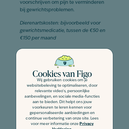
voorschrijven om pijn te verminderen
bij gewrichtsproblemen.
Dierenartskosten: bijvoorbeeld voor
gewrichtsmedicatie, tussen de €50 en
€150 per maand
Fysiotherapie
Loopt je hond mank door bijvoorbeeld
een blessure? Dan kan
fysiotherapie
Cookies van Figo
voor honden
helpen bij het verbeteren
Wij gebruiken cookies om je
van de spierkracht en de
websitebeleving te optimaliseren, door
beweeglijkheid van de gewrichten van
relevante video's, persoonlijke
je hond.
aanbevelingen, en sociale media-functies
aan te bieden. Dit helpt ons jouw
voorkeuren te leren kennen voor
Dierenartskosten: ongeveer €60 per
gepersonaliseerde aanbiedingen en
behandeling
continue verbetering van onze site. Lees
voor meer informatie onze
Privacy