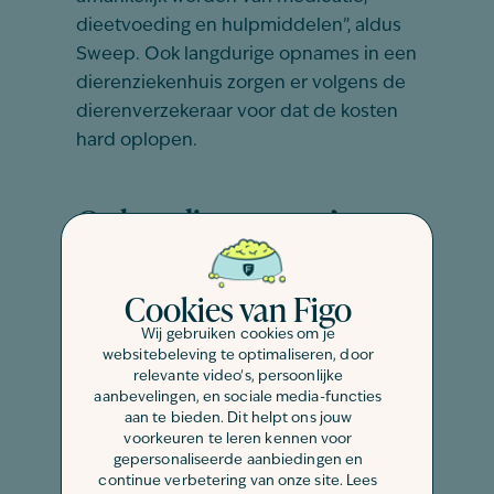
dieetvoeding en hulpmiddelen”, aldus
Sweep. Ook langdurige opnames in een
dierenziekenhuis zorgen er volgens de
dierenverzekeraar voor dat de kosten
hard oplopen.
Onhandige puppy’s
Volgens Veterfina zijn sinds corona de
Cookies van Figo
adoptiecijfers van fokkers en asielen
door het plafond geschoten. Dierenarts
Wij gebruiken cookies om je
websitebeleving te optimaliseren, door
Kimenai hoopt dat alle mensen die
relevante video's, persoonlijke
tijdens de lockdown een nieuwe hond
aanbevelingen, en sociale media-functies
aan te bieden. Dit helpt ons jouw
of kat in huis hebben genomen ervoor
voorkeuren te leren kennen voor
kiezen hun dier te laten verzekeren.
gepersonaliseerde aanbiedingen en
“Een ongeluk zit in een klein hoekje,
continue verbetering van onze site. Lees