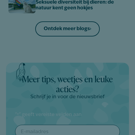
Seksuele diversiteit bij dieren: de
natuur kent geen hokjes
Ontdek meer blogs
Meer tips, weetjes en leuke
acties?
Schrijf je in voor de nieuwsbrief
"
" geeft vereiste velden aan
*
E-
mailadres