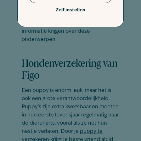
rekening mee moet houden. Gelukkig is
Zelf instellen
de dierenarts een expert op dit gebied
en kun je bij alle praktijken genoeg
informatie krijgen over deze
onderwerpen.
Hondenverzekering van
Figo
Een puppy is enorm leuk, maar het is
ook een grote verantwoordelijkheid.
Puppy’s zijn extra kwetsbaar en moeten
in hun eerste levensjaar regelmatig naar
de dierenarts, vooral als ze net hun
nestje verlaten. Door je
puppy te
verzekeren
krijgt je beste vriend altijd