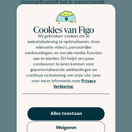
dierenarts wordt het je waarschijnlijk
aangeraden om je nieuwe huisgenoot
te laten chippen. Het kan ook zijn dat
Cookies van Figo
de fokker of de vorige eigenaar dit al
heeft gedaan. Tijdens dit
chippen
Wij gebruiken cookies om je
wordt er een kleine microchip
websitebeleving te optimaliseren, door
relevante video's, persoonlijke
aangebracht onder de huis van je pup.
aanbevelingen, en sociale media-functies
Hierdoor kunnen dierenartsen hem
aan te bieden. Dit helpt ons jouw
altijd identificeren als hij is verdwaald.
voorkeuren te leren kennen voor
gepersonaliseerde aanbiedingen en
continue verbetering van onze site. Lees
Steriliseren of castreren
voor meer informatie onze
Privacy
Verklaring
.
Een nieuwe pup brengt ook vragen met
zich mee. Laat je jouw pup steriliseren
Alles toestaan
of castreren? En zo ja, doe je dit dan
voor of na de
eerste loopsheid
? Dit zijn
Weigeren
allemaal vragen waar je als baasje