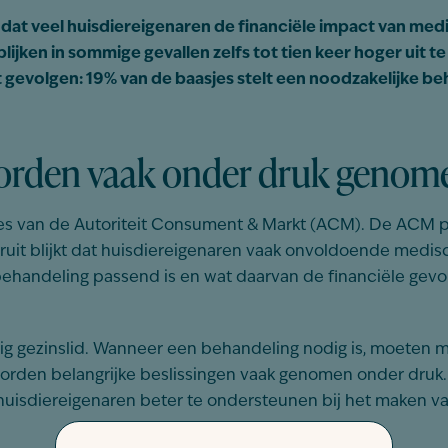
dat veel huisdiereigenaren de financiële impact van med
ken in sommige gevallen zelfs tot tien keer hoger uit te 
 gevolgen: 19% van de baasjes stelt een noodzakelijke be
worden vaak onder druk genom
sies van de Autoriteit Consument & Markt (ACM). De ACM 
uit blijkt dat huisdiereigenaren vaak onvoldoende medis
behandeling passend is en wat daarvan de financiële gevolge
ig gezinslid. Wanneer een behandeling nodig is, moeten 
 worden belangrijke beslissingen vaak genomen onder druk
 huisdiereigenaren beter te ondersteunen bij het maken 