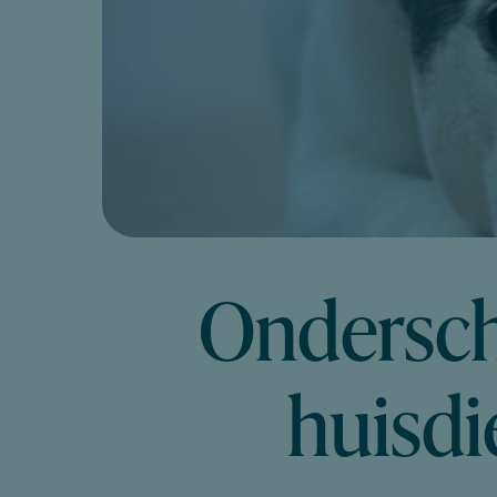
Ondersch
huisdi