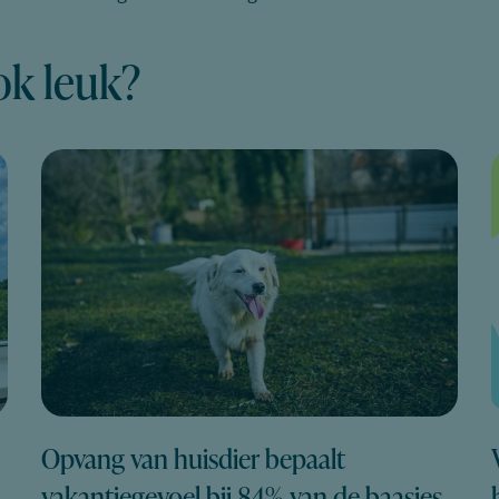
ok leuk?
Opvang van huisdier bepaalt
vakantiegevoel bij 84% van de baasjes