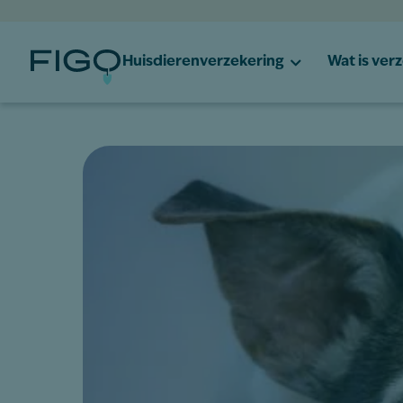
Huisdierenverzekering
Wat is ver