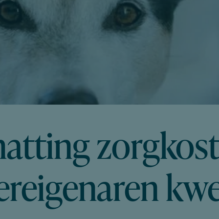
atting zorgkos
ereigenaren kw