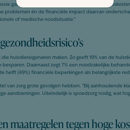
sie gaat vaak alleen over de hoogte van dierenartskosten,
he problemen én de financiële impact daarvan onderscha
onele of medische noodsituatie.”
 gezondheidsrisico's
es die huisdiereigenaren maken. Zo geeft 19% van de huis
 besparen. Daarnaast zegt 7% een noodzakelijke behandel
e helft (49%) financiële beperkingen als belangrijkste red
tel van zorg grote gevolgen hebben. “Bij aanhoudende klac
ige aandoeningen. Uiteindelijk is spoedzorg nodig, wat hog
en maatregelen tegen hoge ko