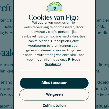
eeft medische zorg nodig
Cookies van Figo
ter dan veel huisdiereigenaren denken. “Veel mensen denk
Wij gebruiken cookies om je
r analist bij Figo Pet en voormalig klinisch dierenarts. “Ma
websitebeleving te optimaliseren, door
relevante video's, persoonlijke
heeft. Toch gaan nog veel baasjes ervan uit dat hun dier
aanbevelingen, en sociale media-functies
aan te bieden. Dit helpt ons jouw
voorkeuren te leren kennen voor
 vaak hoger dan verwacht
gepersonaliseerde aanbiedingen en
continue verbetering van onze site. Lees
voor meer informatie onze
Privacy
Verklaring
.
erschat. Ook de hoge kosten blijken voor veel huisdiereig
ien keer duurder uitvallen dan vooraf werd verwacht.
handeling van een gebroken poot bij een kat gemiddeld op
Alles toestaan
j andere behandelingen kunnen de kosten snel oplopen. Z
Weigeren
 euro. Voor een heup- of herniaoperatie kunnen de koste
Zelf instellen
waarom veel baasjes pas tijdens een consult of spoedsitu