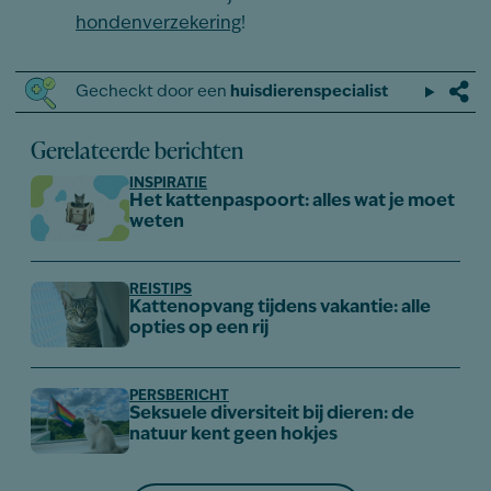
hondenverzekering
!
Gecheckt door een
huisdierenspecialist
Gerelateerde berichten
INSPIRATIE
Het kattenpaspoort: alles wat je moet
weten
REISTIPS
Kattenopvang tijdens vakantie: alle
opties op een rij
PERSBERICHT
Seksuele diversiteit bij dieren: de
natuur kent geen hokjes