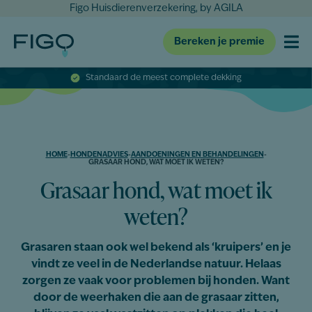
Figo Huisdierenverzekering, by AGILA
Bereken je premie
Standaard de meest complete dekking
HOME
-
HONDENADVIES
-
AANDOENINGEN EN BEHANDELINGEN
-
GRASAAR HOND, WAT MOET IK WETEN?
Grasaar hond, wat moet ik
weten?
Grasaren staan ook wel bekend als ‘kruipers’ en je
vindt ze veel in de Nederlandse natuur. Helaas
zorgen ze vaak voor problemen bij honden. Want
door de weerhaken die aan de grasaar zitten,