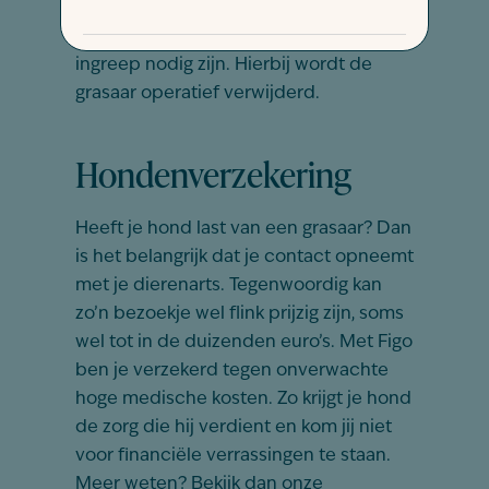
verwijderd met een pincet of
endoscoop, kan een chirurgische
ingreep nodig zijn. Hierbij wordt de
grasaar operatief verwijderd.
Hondenverzekering
Heeft je hond last van een grasaar? Dan
is het belangrijk dat je contact opneemt
met je dierenarts. Tegenwoordig kan
zo’n bezoekje wel flink prijzig zijn, soms
wel tot in de duizenden euro’s. Met Figo
ben je verzekerd tegen onverwachte
hoge medische kosten. Zo krijgt je hond
de zorg die hij verdient en kom jij niet
voor financiële verrassingen te staan.
Meer weten? Bekijk dan onze