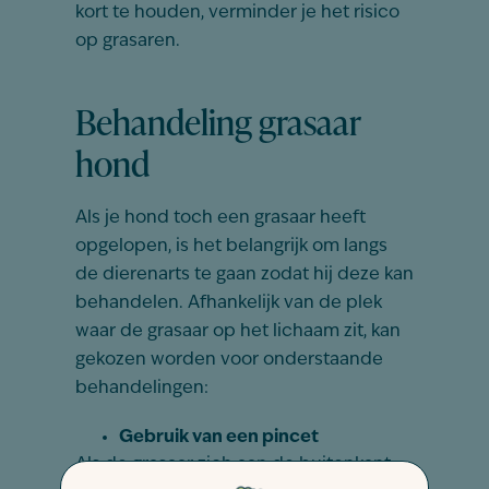
kort te houden, verminder je het risico
op grasaren.
Behandeling grasaar
hond
Als je hond toch een grasaar heeft
opgelopen, is het belangrijk om langs
de dierenarts te gaan zodat hij deze kan
behandelen. Afhankelijk van de plek
waar de grasaar op het lichaam zit, kan
gekozen worden voor onderstaande
behandelingen:
Gebruik van een pincet
Als de grasaar zich aan de buitenkant